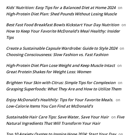
Kids' Nutrition: Easy Tips for a Balanced Diet at Home 2024
on
High-Protein Diet Plan: Shed Pounds Without Losing Muscle
Best Fast Food Breakfast Bowls Kickstart Your Day Nutrition
on
How to Keep Your Favorite McDonald’s Meal Healthy: Insider
Tips
Create a Sustainable Capsule Wardrobe: Guide to Style 2024
on
Choosing Consciousness: Slow Fashion vs. Fast Fashion
High-Protein Diet Plan Lose Weight and Keep Muscle Intact
on
Great Protein Shakes for Weight Loss: Women
Brighten Your Skin with Citrus: Simple Tips for Complexion
on
Grasping Superfoods: What They Are and How to Utilize Them
Enjoy McDonald's Healthily: Tips for Your Favorite Meals.
on
Low-Calorie Items You Can Find at McDonald’s
Sustainable Hair Care Tips: Save Water, Save Your Hair
Five
on
Natural Ingredients That Will Transform Your Hair
Top 10 Anxiety Quotes to Inspire Hope 2024: Start Your Day
on