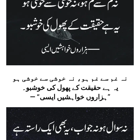
نہ غم سے غم ہو، نہ خوشی سے خوشی ہو
یہ ہے حقیقت کے پھول کی خوشبو۔
— “ہزاروں خواہشیں ایسی”