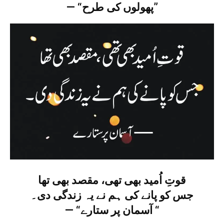
— “پھولوں کی طرح”
قوتِ اُمید بھی تھی، مقصد بھی تھا
جس کو پانے کی ہم نے یہ زندگی دی۔
— “آسمان پر ستارے “