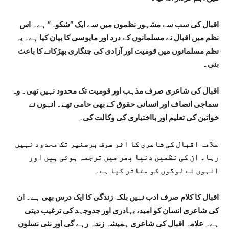
اقبال کی سب سے مشہور نظموں میں سے ایک “شکوہ” ہے۔ اس
نظم میں اقبال نے مسلمانوں کے درد اور مایوسی کا بیان کیا ہے۔ یہ
نظم مسلمانوں میں قومیت اور آزادی کی چنگاری بھڑکانے کا باعث
بنی۔
اقبال کی شاعری صرف مذہب اور قومیت تک محدود نہیں تھی۔ وہ
سماجی انصاف اور انسانی حقوق کے بھی حامی تھے۔ انہوں نے
خواتین کی تعلیم اور بااختیاری کی وکالت کی۔
علامہ اقبال کی شاعری کا اثر صرف برصغیر تک محدود نہیں
رہا۔ ان کی نظمیں دنیا بھر میں ترجمہ ہوئی ہیں اور
انہوں نے لوگوں کو متاثر کیا ہے۔
اقبال کا کلام صرف ادب نہیں بلکہ زندگی کا ایک درس بھی ہے۔ ان
کی شاعری انسان کو امید، بہادری اور جدوجہد کی ترغیب دیتی
ہے۔ علامہ اقبال کی شاعری ہمیشہ زندہ رہے گی اور نئی نسلوں