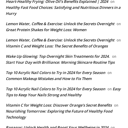
Heart-Healthy Frying: Olive Oil's Benefits Explained | 2024
on
Healthy Fast Food Choices: Satisfying and Nutritious Dinners in a
Hurry
Lemon Water, Coffee & Exercise: Unlock the Secrets Overnight
on
Great Protein Shakes for Weight Loss: Women
Lemon Water, Coffee & Exercise: Unlock the Secrets Overnight
on
Vitamin C and Weight Loss: The Secret Benefits of Oranges
Wake Up Glowing: Top Overnight Skin Treatments for 2024.
on
Start Your Day with Brilliance: Morning Skincare Routine Tips
Top 10 Acrylic Nail Colors to Try in 2024 for Every Season
on
Common Makeup Mistakes and How to Fix Them
Top 10 Acrylic Nail Colors to Try in 2024 for Every Season
Easy
on
Tips to Keep Your Nails Strong and Healthy
Vitamin C for Weight Loss: Discover Orange's Secret Benefits
on
Nourishing Tomorrow: Exploring the Future of Healthy Food
Technology
Bananas: Unlock Health and Boost Your Wellbeing in 2024
on