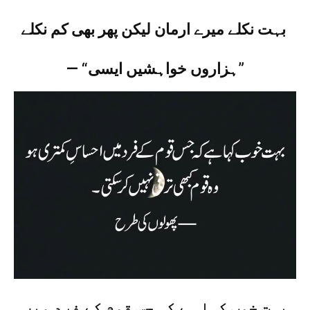
بہت نکلے میرے ارمان لیکن پھر بھی کم نکلے
— “ہزاروں خواہشیں ایسی”
بہت خوب کہا ہے کہ جس قوم کے فرد میں