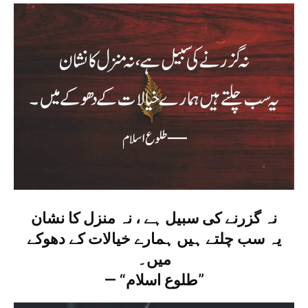
نہ گزرنے کی سبیل ہے ، نہ منزل کا نشان
یہ سب چلتے ہیں ہمارے خیالات کے دھوکے
میں۔
— “طلوع اسلام”