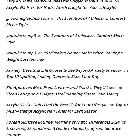
Easy At-Home Manicure Ideas for Gorgeous Nails in 2024
on
Acrylic Nails vs. Gel Nails: Which Is Right for Your Lifestyle?
growandglowhub.com
The Evolution of Athleisure: Comfort
on
Meets Style
youtube to mp3
The Evolution of Athleisure: Comfort Meets
on
Style
youtube to mp3
10 Mistakes Women Make When Starting a
on
Weight Loss Journey
Anxiety: Beautiful Life Quotes to See Beyond Anxiety Shadow
on
Top 10 Uplifting Anxiety Quotes to Start Your Day
Kid-Approved Meal Prep: Lunches and Snacks, They'll Love
on
Clean Eating on a Budget: Meal Planning Tips to Save Money
Acrylic Vs. Gel Nails Find the Best Fit for Your Lifestyle
Top 10
on
Must-Attempt Acrylic Nail Tones for Each Season
Korean Skincare Routine: Morning vs Night, Differences 2024
on
Embracing Skinimalism: A Guide to Simplifying Your Skincare
Routine