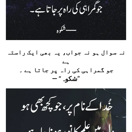
نہ سوال ہو نہ جواب، یہ بھی ایک راستہ
ہے
جو گمراہی کی راہ پر جاتا ہے ۔
— “شکوہ”