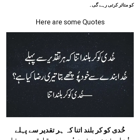
کو متاثر کرتی رہے گی۔
Here are some Quotes
خُدی کو کر بلند اتنا کہ ہر تقدیر سے پہلے
خُدا بندے سے خود پُوچھے بتا تیری رضا