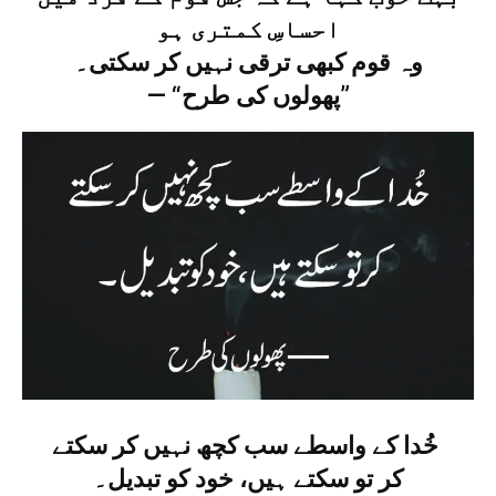
احساسِ کمتری ہو
وہ قوم کبھی ترقی نہیں کر سکتی۔
— “پھولوں کی طرح”
خُدا کے واسطے سب کچھ نہیں کر سکتے
کر تو سکتے ہیں، خود کو تبدیل۔