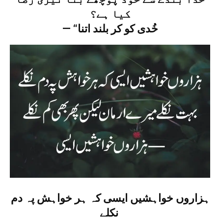
کیا ہے؟
— “خُدی کو کر بلند اتنا
ہزاروں خواہشیں ایسی کہ ہر خواہش پہ دم
نکلے