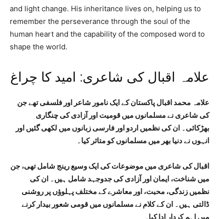
and light change. His inheritance lives on, helping us to
remember the perseverance through the soul of the
human heart and the capability of the composed word to
shape the world.
علامہ اقبال کی شاعری: امید کا چراغ
علامہ محمد اقبال پاکستان کے ایک نامور شاعر اور فلسفی تھے جن
کی شاعری نے مسلمانوں میں قومیت اور آزادی کی چنگاری
بھڑکائی۔ ان کی نظمیں اردو اور فارسی زبانوں میں لکھی گئیں اور
انہوں نے دنیا بھر میں مسلمانوں کو متاثر کیا۔
اقبال کی شاعری میں موضوعات کی ایک وسیع رینج شامل تھی، جن
میں شناخت، ایمان اور آزادی کی جدوجہد شامل ہیں۔ ان کی
نظمیں زندگی، محبت، اور معاشرے کے مختلف پہلوؤں پر روشنی
ڈالتی ہیں۔ ان کے کلام نے مسلمانوں میں قومی شعور بیدار کرنے
میں اہم کردار ادا کیا۔