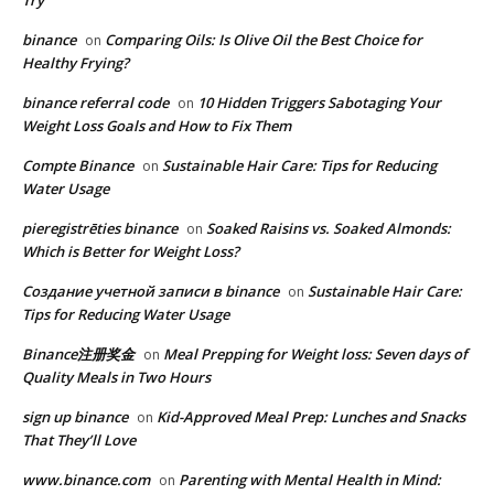
Try
binance
Comparing Oils: Is Olive Oil the Best Choice for
on
Healthy Frying?
binance referral code
10 Hidden Triggers Sabotaging Your
on
Weight Loss Goals and How to Fix Them
Compte Binance
Sustainable Hair Care: Tips for Reducing
on
Water Usage
pieregistrēties binance
Soaked Raisins vs. Soaked Almonds:
on
Which is Better for Weight Loss?
Создание учетной записи в binance
Sustainable Hair Care:
on
Tips for Reducing Water Usage
Binance注册奖金
Meal Prepping for Weight loss: Seven days of
on
Quality Meals in Two Hours
sign up binance
Kid-Approved Meal Prep: Lunches and Snacks
on
That They’ll Love
www.binance.com
Parenting with Mental Health in Mind:
on